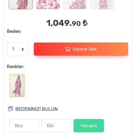
1,049.
₺
90
Beden:
Sepete Ekle
Renkler:
BEDENİNİZİ BULUN
Hesapla