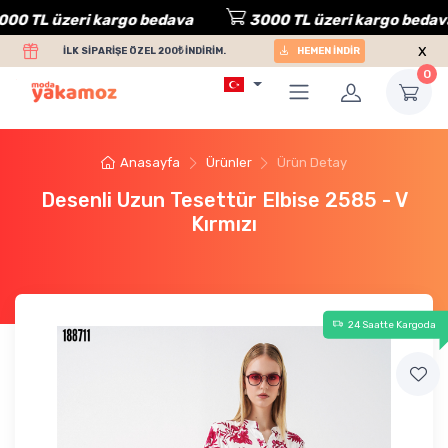
 TL üzeri kargo bedava
3000 TL üzeri kargo bedava
x
İLK SİPARİŞE ÖZEL 200₺ İNDİRİM.
HEMEN İNDİR
0
Anasayfa
Ürünler
Ürün Detay
Desenli Uzun Tesettür Elbise 2585 - V
Kırmızı
24 Saatte Kargoda