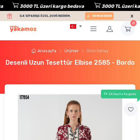
3000 TL üzeri kargo bedava
3000 TL üzeri karg
x
İLK SİPARİŞE ÖZEL 200₺ İNDİRİM.
HEMEN İNDİR
0
Anasayfa
Ürünler
Ürün Detay
Desenli Uzun Tesettür Elbise 2585 - Bordo
24 Saatte Kargoda