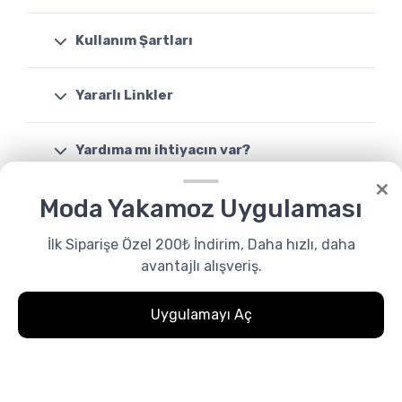
Kullanım Şartları
Yararlı Linkler
Yardıma mı ihtiyacın var?
×
Moda Yakamoz Uygulaması
Destek
08503088046
İlk Siparişe Özel 200₺ İndirim, Daha hızlı, daha
avantajlı alışveriş.
Uygulamayı Aç
0
Favoriler
Menu
0.00₺
Whatsapp
© Tüm Hakları Saklıdır. Made by
modayakamoz.com