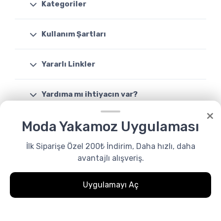
Kategoriler
Kullanım Şartları
Yararlı Linkler
Yardıma mı ihtiyacın var?
×
Moda Yakamoz Uygulaması
Destek
08503088046
İlk Siparişe Özel 200₺ İndirim, Daha hızlı, daha
avantajlı alışveriş.
Uygulamayı Aç
0
Favoriler
Menu
0.00₺
Whatsapp
© Tüm Hakları Saklıdır. Made by
modayakamoz.com