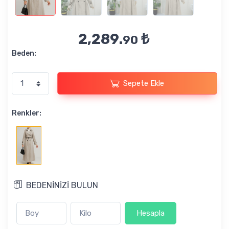
2,289.
₺
90
Beden:
Sepete Ekle
Renkler:
BEDENİNİZİ BULUN
Hesapla