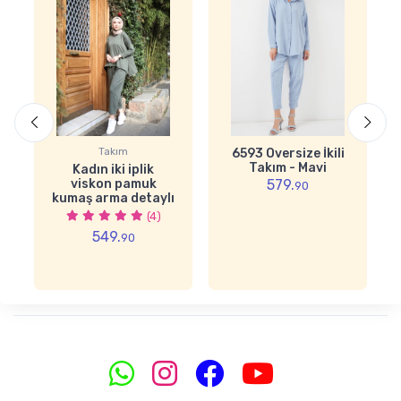
Takım
6593 Oversize İkili
Takım - Mavi
Kadın iki iplik
viskon pamuk
579.
90
kumaş arma detaylı
ikili takım
(4)
549.
90