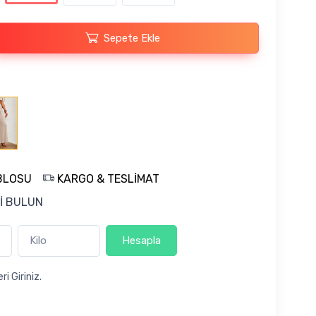
Sepete Ekle
BLOSU
KARGO & TESLİMAT
İ BULUN
Hesapla
ri Giriniz.