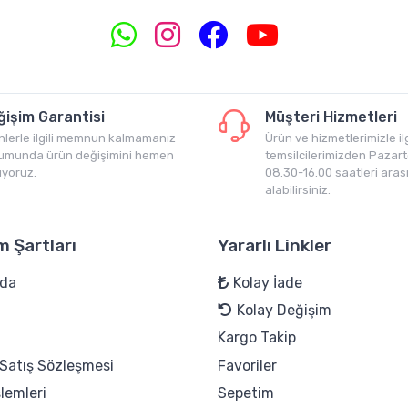
ğişim Garantisi
Müşteri Hizmetleri
nlerle ilgili memnun kalmamanız
Ürün ve hizmetlerimizle ilg
umunda ürün değişimini hemen
temsilcilerimizden Pazar
ıyoruz.
08.30-16.00 saatleri ara
alabilirsiniz.
m Şartları
Yararlı Linkler
zda
Kolay İade
Kolay Değişim
Kargo Takip
 Satış Sözleşmesi
Favoriler
lemleri
Sepetim