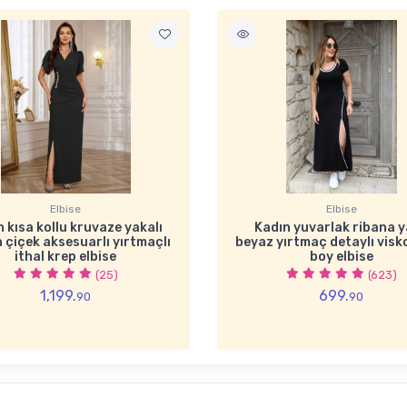
Elbise
Elbise
 kısa kollu kruvaze yakalı
Kadın yuvarlak ribana 
 çiçek aksesuarlı yırtmaçlı
beyaz yırtmaç detaylı vis
ithal krep elbise
boy elbise
(25)
(623)
1,199.
699.
90
90