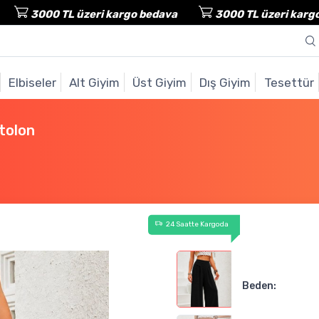
3000 TL üzeri kargo bedava
3000 TL üzeri kargo bed
Elbiseler
Alt Giyim
Üst Giyim
Dış Giyim
Tesettür
tolon
24 Saatte Kargoda
Beden: