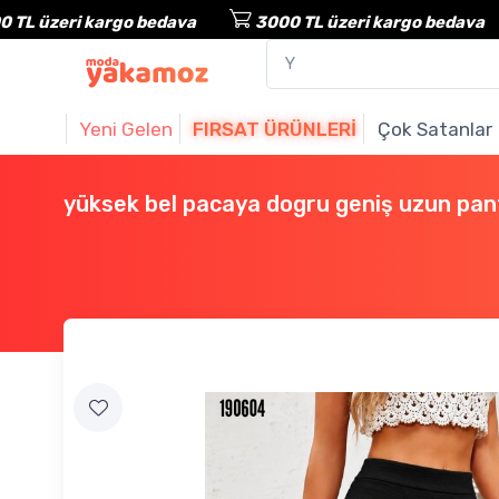
zeri kargo bedava
3000 TL üzeri kargo bedava
Yeni Gelen
FIRSAT ÜRÜNLERI
Çok Satanlar
yüksek bel pacaya dogru geniş uzun pan