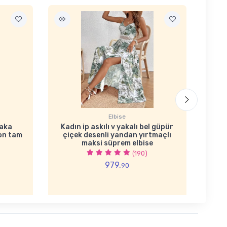
Elbise
yaka
Kadın ip askılı v yakalı bel güpür
Ka
kon tam
çiçek desenli yandan yırtmaçlı
maksi süprem elbise
(190)
979.
90