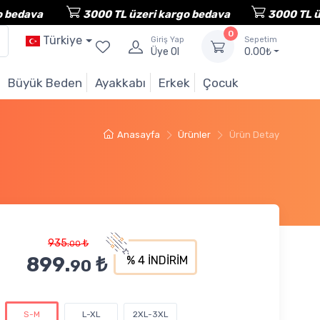
ava
3000 TL üzeri kargo bedava
3000 TL üzeri 
0
Türkiye
Giriş Yap
Sepetim
Üye Ol
0.00₺
Büyük Beden
Ayakkabı
Erkek
Çocuk
Anasayfa
Ürünler
Ürün Detay
935.
₺
00
899.
₺
% 4 İNDİRİM
90
S-M
L-XL
2XL-3XL