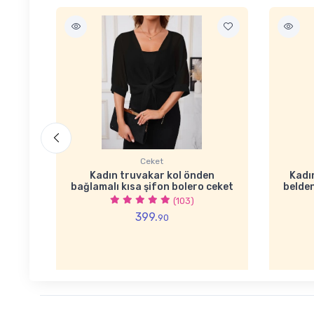
Ceket
malı
Kadın truvakar kol önden
Kadın
çlı
bağlamalı kısa şifon bolero ceket
belden
(103)
399.
90