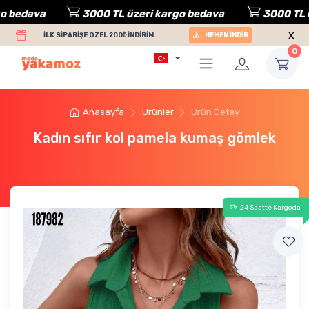
bedava
3000 TL üzeri kargo bedava
3000 TL üze
x
İLK SİPARİŞE ÖZEL 200₺ İNDİRİM.
HEMEN İNDİR
0
Anasayfa
Ürünler
Ürün Detay
Kadın sıfır kol pamela kumaş gömlek
24 Saatte Kargoda