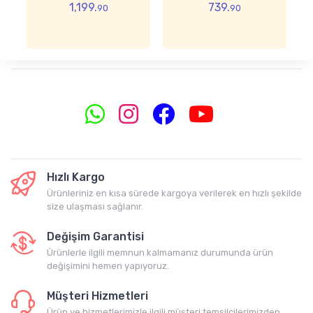
1,199.
739.
90
90
elbise
Hızlı Kargo
Ürünleriniz en kısa sürede kargoya verilerek en hızlı şekilde
size ulaşması sağlanır.
Değişim Garantisi
Ürünlerle ilgili memnun kalmamanız durumunda ürün
değişimini hemen yapıyoruz.
Müşteri Hizmetleri
Ürün ve hizmetlerimizle ilgili müşteri temsilcilerimizden