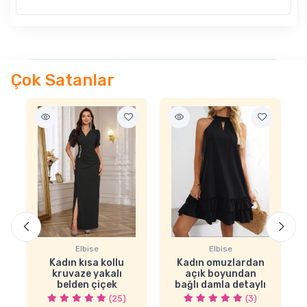
Çok Satanlar
Elbise
Elbise
Kadın kısa kollu
Kadın omuzlardan
kruvaze yakalı
açık boyundan
belden çiçek
bağlı damla detaylı
aksesuarlı
fırfırlı kısa sandy
(25)
(3)
yırtmaçlı ithal krep
elbise