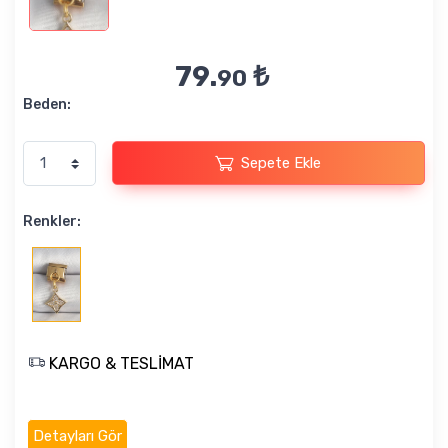
79.
₺
90
Beden:
Sepete Ekle
Renkler:
KARGO & TESLİMAT
Detayları Gör