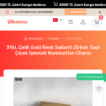
 TL üzeri kargo bedava
3000 TL üzeri kargo bedava
x
İLK SİPARİŞE ÖZEL 200₺ İNDİRİM.
HEMEN İNDİR
0
Anasayfa
Ürünler
Ürün Detay
316L Çelik Gold Renk Sallantı Zirkon Taşlı
Çiçek İşlemeli Nomination Charm
24 Saatte Kargoda