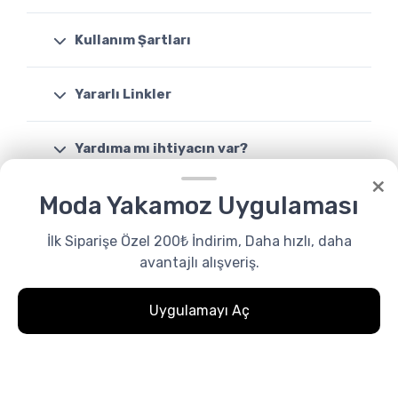
Kullanım Şartları
Yararlı Linkler
Yardıma mı ihtiyacın var?
×
Moda Yakamoz Uygulaması
Destek
08503088046
İlk Siparişe Özel 200₺ İndirim, Daha hızlı, daha
avantajlı alışveriş.
Uygulamayı Aç
0
Favoriler
Menu
0.00₺
Whatsapp
© Tüm Hakları Saklıdır. Made by
modayakamoz.com