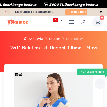
zeri kargo bedava
3000 TL üzeri kargo bedava
x
İLK SİPARİŞE ÖZEL 200₺ İNDİRİM.
HEMEN İNDİR
0
Anasayfa
Ürünler
Ürün Detay
2511 Beli Lastikli Desenli Elbise - Mavi
24 Saatte Kargoda