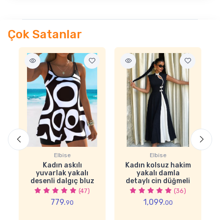
Çok Satanlar
Elbise
Elbise
Kadın askılı
Kadın kolsuz hakim
yuvarlak yakalı
yakalı damla
desenli dalgıç bluz
detaylı cin düğmeli
ve tayt ikili takım
uzun janjan krep
(47)
(36)
elbise
779.
1,099.
90
00