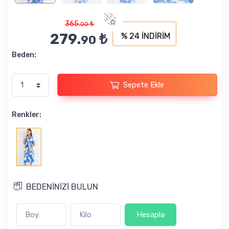
365.
₺
00
279.
₺
% 24 İNDİRİM
90
Beden:
Sepete Ekle
Renkler:
BEDENİNİZİ BULUN
Hesapla