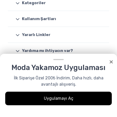
Kategoriler
Kullanım Şartları
Yararlı Linkler
Yardıma mı ihtiyacın var?
×
Moda Yakamoz Uygulaması
Destek
08503088046
İlk Siparişe Özel 200₺ İndirim, Daha hızlı, daha
avantajlı alışveriş.
Uygulamayı Aç
0
Favoriler
Menu
0.00₺
Whatsapp
© Tüm Hakları Saklıdır. Made by
modayakamoz.com