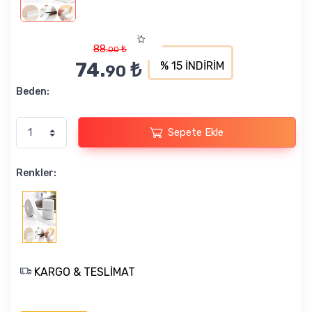
88.
₺
00
74.
₺
% 15 İNDİRİM
90
Beden:
Sepete Ekle
Renkler:
KARGO & TESLİMAT